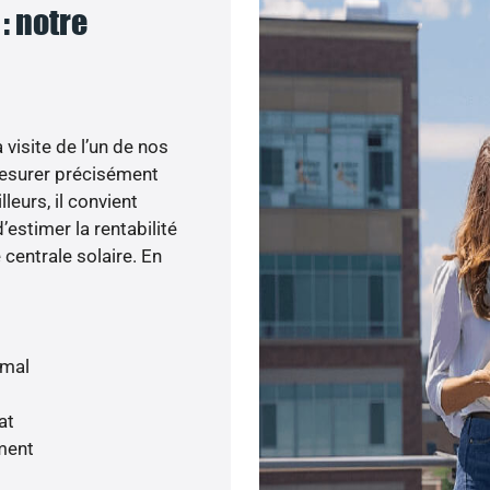
: notre
visite de l’un de nos
esurer précisément
lleurs, il convient
’estimer la rentabilité
centrale solaire. En
imal
at
ment