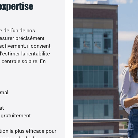
 expertise
e de l’un de nos
esurer précisément
ectivement, il convient
’estimer la rentabilité
centrale solaire. En
imal
at
s gratuitement
tion la plus efficace pour