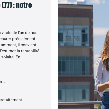
(77) : notre
visite de l’un de nos
esurer précisément
otamment, il convient
’estimer la rentabilité
 solaire. En
imal
t
gratuitement