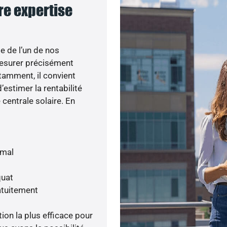
tre expertise
e de l’un de nos
esurer précisément
otamment, il convient
’estimer la rentabilité
centrale solaire. En
imal
quat
atuitement
tion la plus efficace pour