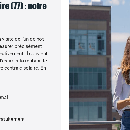
e (77) : notre
visite de l’un de nos
esurer précisément
ectivement, il convient
’estimer la rentabilité
e centrale solaire. En
imal
t
gratuitement