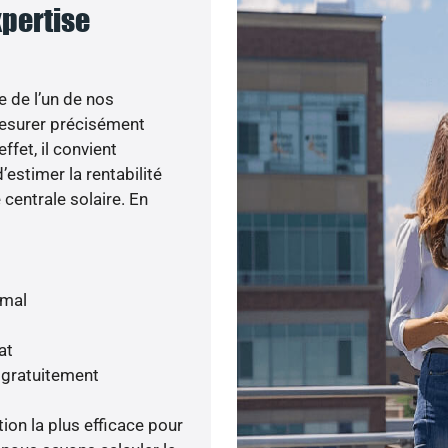
xpertise
e de l’un de nos
esurer précisément
ffet, il convient
’estimer la rentabilité
centrale solaire. En
imal
at
 gratuitement
tion la plus efficace pour