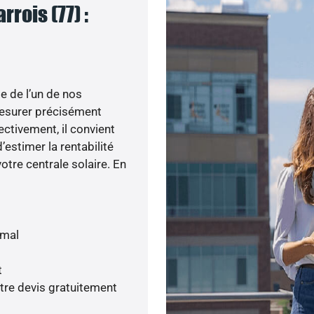
rois (77) :
e de l’un de nos
esurer précisément
ectivement, il convient
’estimer la rentabilité
otre centrale solaire. En
imal
t
tre devis gratuitement