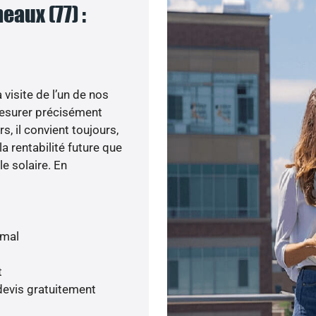
aux (77) :
visite de l’un de nos
esurer précisément
s, il convient toujours,
a rentabilité future que
le solaire. En
imal
t
devis gratuitement