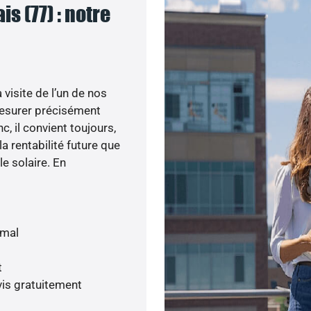
s (77) : notre
visite de l’un de nos
esurer précisément
c, il convient toujours,
a rentabilité future que
le solaire. En
imal
t
is gratuitement