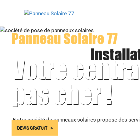
Aller
au
contenu
Panneau Solaire 77
Installa
Votre centra
pas cher !
Notre société de panneaux solaires propose des servic
DEVIS GRATUIT