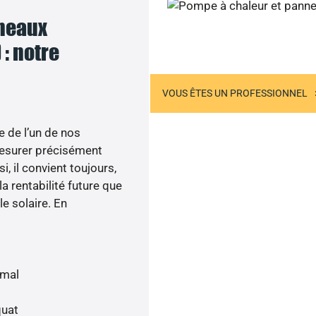
nneaux
Contactez-nous
 : notre
US ÊTES UN PARTICULIER
VOUS ÊTES UN PROFESSIONNEL
e de l’un de nos
esurer précisément
i, il convient toujours,
a rentabilité future que
le solaire. En
imal
quat