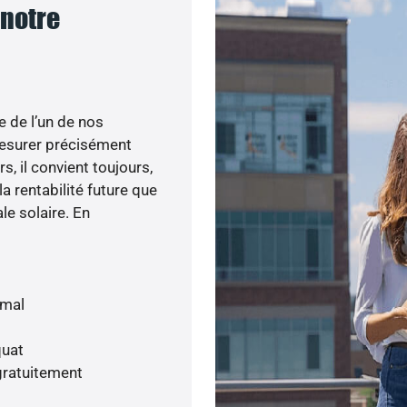
 notre
e de l’un de nos
esurer précisément
s, il convient toujours,
a rentabilité future que
le solaire. En
imal
quat
gratuitement