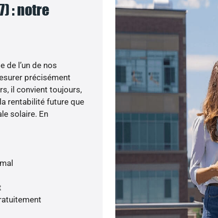
) : notre
e de l’un de nos
esurer précisément
s, il convient toujours,
a rentabilité future que
le solaire. En
imal
t
gratuitement